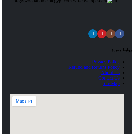
info@woodandmetalegypt.com
روابط مفيدة
Privacy Policy
Refund and Returns Policy
About Us
Contact Us
Site Map