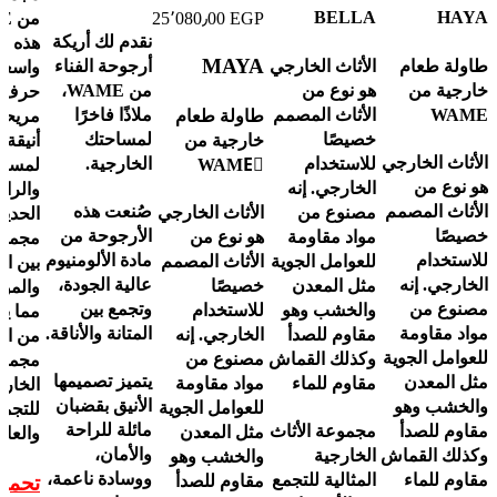
BELLA
HAYA
25٬080٫00
EGP
نقدم لك أريكة
هذه ا
MAYA
طاولة طعام
الأثاث الخارجي
أرجوحة الفناء
واسعة
خارجية من
هو نوع من
من WAME،
WAME
الأثاث المصمم
ملاذًا فاخرًا
طاولة طعام
مريحة
خصيصًا
لمساحتك
خارجية من
أنيقة
الأثاث الخارجي
للاستخدام
الخارجية.
WAMEِ
لمسة 
هو نوع من
الخارجي. إنه
والراح
الأثاث المصمم
صُنعت هذه
مصنوع من
الأثاث الخارجي
الحديق
خصيصًا
الأرجوحة من
مواد مقاومة
هو نوع من
للاستخدام
مادة الألومنيوم
للعوامل الجوية
الأثاث المصمم
بين ال
الخارجي. إنه
عالية الجودة،
مثل المعدن
خصيصًا
والموا
مصنوع من
وتجمع بين
والخشب وهو
للاستخدام
مما يوف
مواد مقاومة
المتانة والأناقة.
مقاوم للصدأ
الخارجي. إنه
من الأ
للعوامل الجوية
وكذلك القماش
مصنوع من
مجموع
يتميز تصميمها
مثل المعدن
مقاوم للماء
مواد مقاومة
الخارج
الأنيق بقضبان
والخشب وهو
للعوامل الجوية
للتجمع
مائلة للراحة
مقاوم للصدأ
مجموعة الأثاث
مثل المعدن
والعائل
والأمان،
وكذلك القماش
الخارجية
والخشب وهو
ووسادة ناعمة،
مقاوم للماء
المثالية للتجمع
مقاوم للصدأ
تحميل