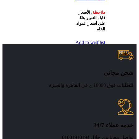
ملاحظة
: الأسعار
قابلة للتغيير بناءً
على أسعار المواد
الخام
Add to wishlist
عرض المنتجات
Quick view
شحن مجانى
للطلبات فوق 10000 ج في القاهرة والجيزة
خدمه عملاء 24/7
تواصل معانا من خلال 01001910194