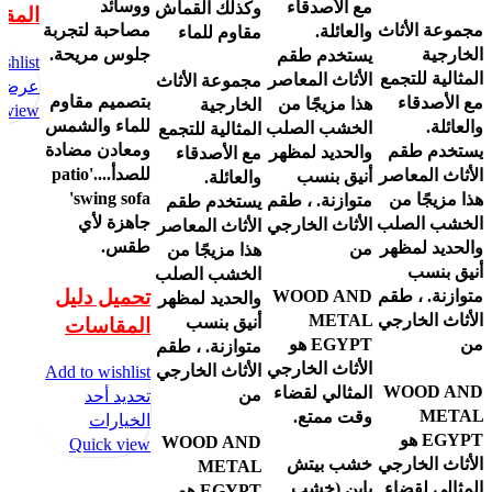
ووسائد
مع الأصدقاء
وكذلك القماش
المق
مجموعة الأثاث
مصاحبة لتجربة
والعائلة.
مقاوم للماء
الخارجية
جلوس مريحة.
يستخدم طقم
shlist
المثالية للتجمع
الأثاث المعاصر
مجموعة الأثاث
عرض ا
بتصميم مقاوم
مع الأصدقاء
هذا مزيجًا من
الخارجية
 view
للماء والشمس
والعائلة.
الخشب الصلب
المثالية للتجمع
ومعادن مضادة
يستخدم طقم
والحديد لمظهر
مع الأصدقاء
للصدأ....'patio
الأثاث المعاصر
أنيق بنسب
والعائلة.
swing sofa'
هذا مزيجًا من
متوازنة. ، طقم
يستخدم طقم
جاهزة لأي
الخشب الصلب
الأثاث الخارجي
الأثاث المعاصر
طقس.
والحديد لمظهر
من
هذا مزيجًا من
أنيق بنسب
الخشب الصلب
تحميل دليل
متوازنة. ، طقم
WOOD AND
والحديد لمظهر
الأثاث الخارجي
METAL
أنيق بنسب
المقاسات
من
EGYPT هو
متوازنة. ، طقم
الأثاث الخارجي
الأثاث الخارجي
Add to wishlist
WOOD AND
المثالي لقضاء
من
تحديد أحد
METAL
وقت ممتع.
الخيارات
EGYPT هو
WOOD AND
Quick view
الأثاث الخارجي
خشب بيتش
METAL
المثالي لقضاء
باين (خشب
EGYPT هو