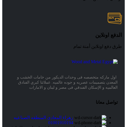
الدفع اونلاين
طرق دفع اونلاين أمنة تمام
اول ماركه متخصصه فى وحدات الديكور من خامات الخشب و
المعدن بتصميمات عصريه و جوده عالميه. عملائنا كبري الفنادق
العالميه و الإسكان الفندقي فى مصر و لبنان و الامارات
تواصل معانا
زهراء المعادى المنطقه الصناعيه
01001910194