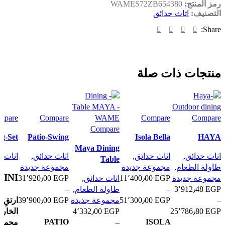
رمز المنتج:
WAMES72ZB654380
التصنيف:
اثاث حدائق
Share:
منتجات ذات صلة
mpare
Compare
Compare
Compare
Compare
ng-Set
Patio-Swing
Isola Bella
HAYA
Maya Dining
اثاث حدائق
,
اثاث حدائق
,
اثاث حدائق
,
اثاث ح
Table
طاولة الطعام
,
مجموعة جديدة
مجموعة جديدة
INI
مجموعة جديدة
EGP
11٬400٫00
اثاث حدائق
,
EGP
31٬920٫00
EGP
3٬912٫48
–
طاولة الطعام
,
–
ارتقِ 
–
EGP
51٬300٫00
مجموعة جديدة
EGP
39٬900٫00
الخارج
4٬332٫00
EGP
25٬786٫80
EGP
PATIO
ISOLA
مجموع
–