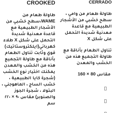
CROOKED
CERRADO
طاولة طعام من وامي ،
طاولة طعام من
سطح خشبي من الأشجار
WAME،سطح خشبي من
الطبيعية مع قاعدة
الأشجار الطبيعية مع
معدنية شديدة التحمل
قاعدة معدنية شديدة
على شكل X
التحمل على شكل X طلاء
كهربائي(ايلكتروستاتيك)
تناول الطعام بأناقة مع
قوي وثابت تناول الطعام
طاولة التجميع هذه من
بأناقة مع طاولة التجميع
الخشب والمعدن
هذه من الخشب والمعدن
يمكنك اختيار نوع الخشب
مقاس 80 × 160
(شجرة كايا الطبيعية ،
خشب الساج ، الماهوجني ،
البتولا ، شجرة الجوز
والصنوبر) مقاس ٩٠ × ٢٢٠
سم