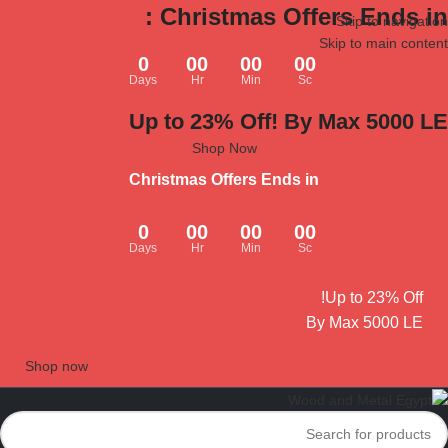
Christmas Offers Ends in :
Skip to navigation
Skip to main content
0
00
00
00
Days
Hr
Min
Sc
Up to 23% Off! By Max 5000 LE
Shop Now
Christmas Offers Ends in
0
00
00
00
Days
Hr
Min
Sc
Up to 23% Off!
By Max 5000 LE
Shop now