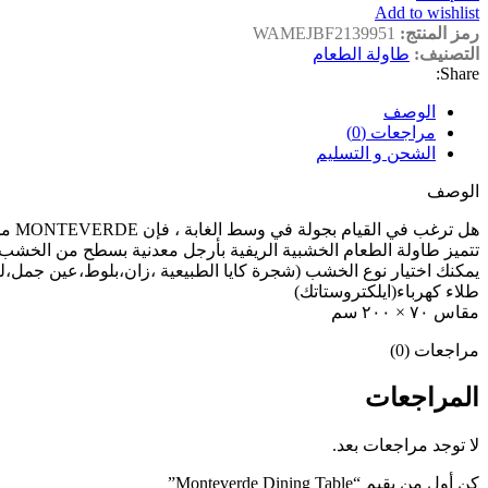
Add to wishlist
رمز المنتج:
WAMEJBF2139951
التصنيف:
طاولة الطعام
Share:
الوصف
مراجعات (0)
الشحن و التسليم
الوصف
هل ترغب في القيام بجولة في وسط الغابة ، فإن MONTEVERDE من وامي هو خيارك الأفضل.
تتميز طاولة الطعام الخشبية الريفية بأرجل معدنية بسطح من الخشب 
يمكنك اختيار نوع الخشب (شجرة كايا الطبيعية ،زان،بلوط،عين جمل،لبخ،عزيزي،موسكي،الكري
طلاء كهرباء(ايلكتروستاتك)
مقاس ٧٠ × ٢٠٠ سم
مراجعات (0)
المراجعات
لا توجد مراجعات بعد.
كن أول من يقيم “Monteverde Dining Table”