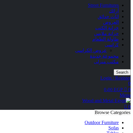
Street Furnitures
أرائك
اثاث حدائق
العروض
خزانة الكتب
خزانة ملابس
طاولة الطعام
كراسى
عروض الكراسى
مجموعة جديدة
مكتب منزلى
Search
Login / Register
0
0٫00
EGP
0
Menu
0
Browse Categories
Outdoor Furniture
Sofas