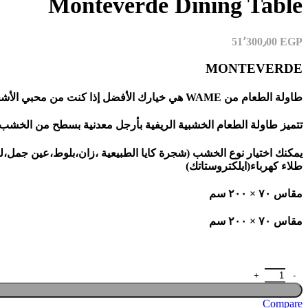
Monteverde Dining Table
51٬300٫00
EGP
MONTEVERDE
طاولة الطعام من WAME هي خيارك الأفضل إذا كنت من محبي الأشجار الطبيعية والتصاميم المميزه
تتميز طاولة الطعام الخشبية الريفية بأرجل معدنية بسطح من الخشب 
يمكنك اختيار نوع الخشب (شجرة كايا الطبيعية ،زان،بلوط،عين جمل،لبخ،عزيزي،موسكي،الكري
طلاء كهرباء(ايلكتروستاتك)
مقاس ٧٠ × ٢٠٠ سم
مقاس ٧٠ × ٢٠٠ سم
Compare