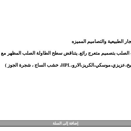
الصلب بتصميم متعرج رائع. يتناقض سطح الطاولة الصلب المظهر مع ال
ز،الارو،HPL، خشب الساج ، شجرة الجوز )
إضافة إلى السلة