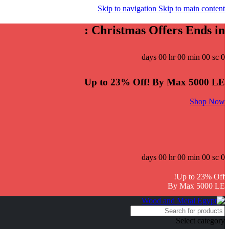
Skip to navigation
Skip to main content
Christmas Offers Ends in :
days
00
hr
00
min
00
sc
0
Up to 23% Off! By Max 5000 LE
Shop Now
days
00
hr
00
min
00
sc
0
Up to 23% Off!
By Max 5000 LE
Select category