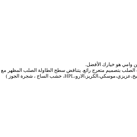
الصلب بتصميم متعرج رائع. يتناقض سطح الطاولة الصلب المظهر مع ال
ز،الارو،HPL، خشب الساج ، شجرة الجوز )