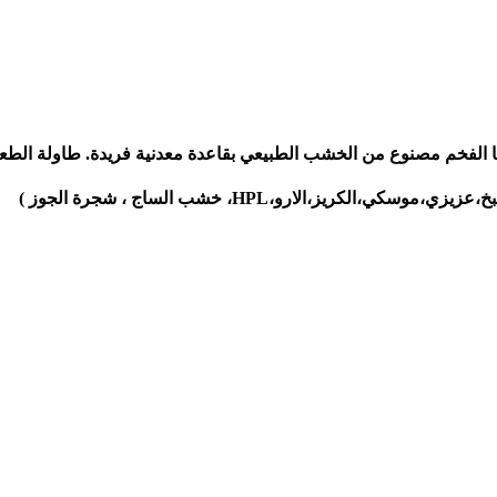
الفخم مصنوع من الخشب الطبيعي بقاعدة معدنية فريدة. طاولة الطعا
ز،الارو،HPL، خشب الساج ، شجرة الجوز )