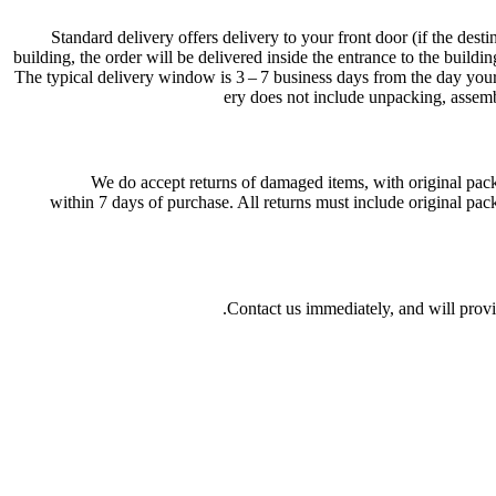
Stan­dard deliv­ery offers deliv­ery to your front door (if the desti­
build­ing, the order will be deliv­ered inside the entrance to the build­i
The typical deliv­ery window is 3 – 7 busi­ness days from the day your
ery does not include unpack­ing, assem­
We do accept returns of damaged items, with orig­i­nal pac
within
7
days of purchase. All returns must include orig­i­nal pac
Contact us imme­di­ately, and will provi