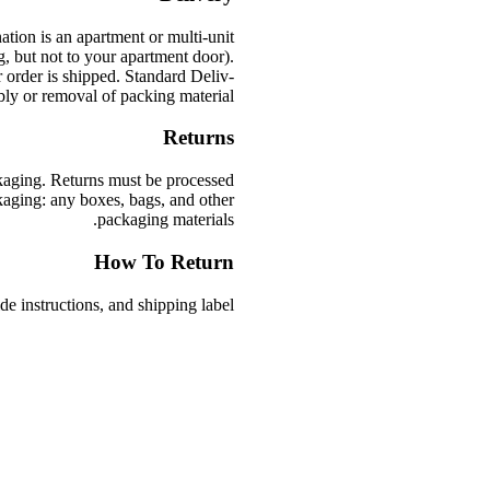
na­tion is an apart­ment or multi-unit
ng, but not to your apart­ment door).
 order is shipped. Stan­dard Deliv­
bly or removal of packing material
Returns
k­ag­ing. Returns must be processed
k­ag­ing: any boxes, bags, and other
packaging materials.
How To Return
de instruc­tions, and shipping label.