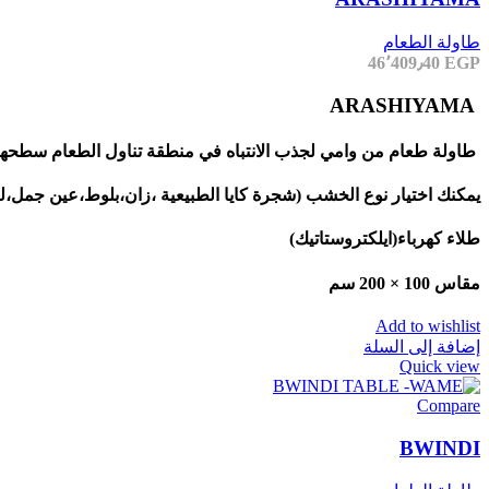
طاولة الطعام
46٬409٫40
EGP
ARASHIYAMA
طاولة طعام من وامي لجذب الانتباه في منطقة تناول الطعام سطحها 
يمكنك اختيار نوع الخشب (شجرة كايا الطبيعية ،زان،بلوط،عين جمل،لبخ،عزيزي،موسكي،الكري
طلاء كهرباء(ايلكتروستاتيك)
مقاس 100 × 200 سم
Add to wishlist
إضافة إلى السلة
Quick view
Compare
BWINDI