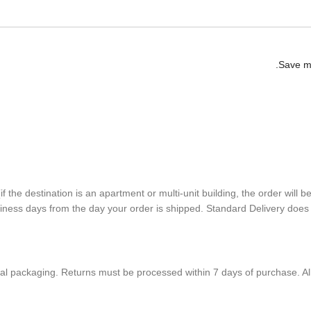
Save my
(if the desti­na­tion is an apart­ment or multi-unit build­ing, the order will 
si­ness days from the day your order is shipped. Stan­dard Deliv­ery doe
nal pack­ag­ing. Returns must be processed within
7
days of purchase. All