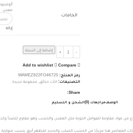
ألومنيوم
معدن
الخامات
إزالة
إضافة إلى السلة
Add to wishlist
Compare
رمز المنتج:
WAMEZ822FO46720
التصنيفات:
اثاث حدائق
,
مجموعة جديدة
Share:
الوصف
مراجعات (0)
الشحن و التسليم
نوع من مواد مقاومة للعوامل الجوية مثل المعدن والخشب وهو مقاوم للصدأ وكذ
أثاث المعاصر هذا مزيجًا من الخشب الصلب والحديد لمظهر أنيق بنسب متوازنة. ،