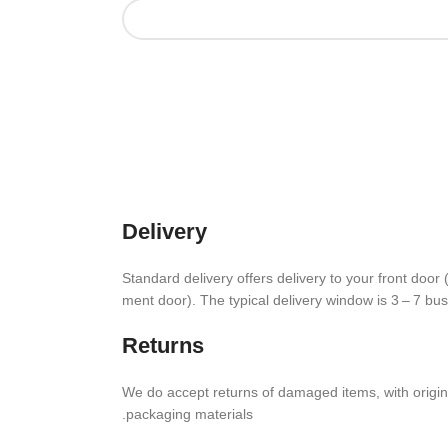
Delivery
Stan­dard deliv­ery offers deliv­ery to your front door 
ment door). The typical deliv­ery window is 3 – 7 bu
Returns
We do accept returns of damaged items, with orig­i­
packaging materials.