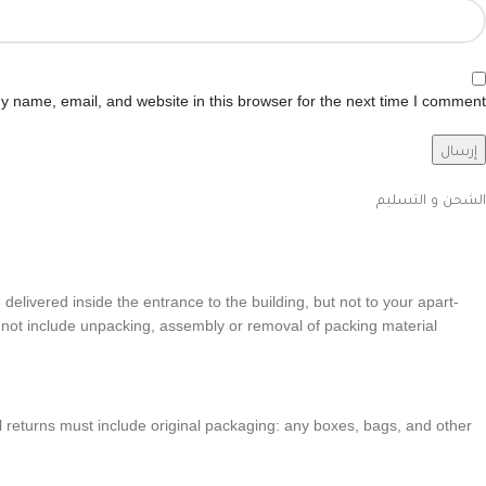
 name, email, and website in this browser for the next time I comment.
الشحن و التسليم
be deliv­ered inside the entrance to the build­ing, but not to your apart­
s not include unpack­ing, assem­bly or removal of packing material
 returns must include orig­i­nal pack­ag­ing: any boxes, bags, and other