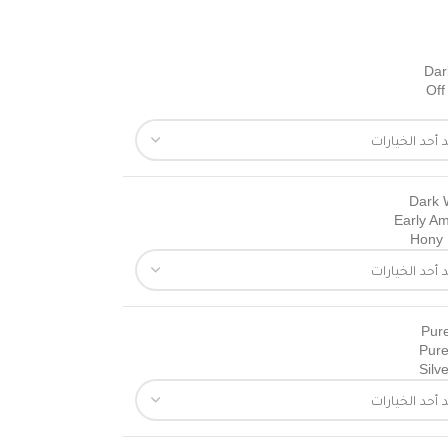
Dar
Off
Dark 
Early A
Hony
Pur
Pure
Silv