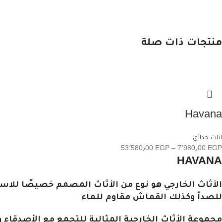
منتجات ذات صلة
Havana
اثاث حدائق
53٬580٫00
EGP
–
7٬980٫00
EGP
HAVANA
الأثاث الخارجي هو نوع من الأثاث المصمم خصيصًا للاس
للصدأ وكذلك القماش مقاوم للماء
مجموعة الأثاث الخارجية المثالية للتجمع مع الأصدقاء