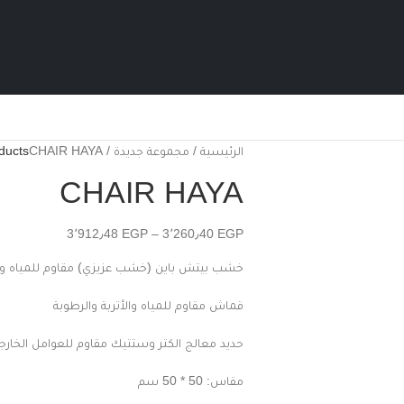
الرئيسية
مجموعة جديدة
CHAIR HAYA
ducts
CHAIR HAYA
3٬912٫48
EGP
–
3٬260٫40
EGP
خشب بيتش باين (خشب عزيزي) مقاوم للمياه والأ
قماش مقاوم للمياه والأتربة والرطوبة
حديد معالج الكتر وستتيك مقاوم للعوامل الخارج
مقاس: 50 * 50 سم