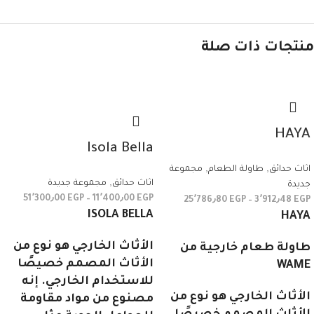
منتجات ذات صلة
HAYA
Isola Bella
اثاث حدائق
,
طاولة الطعام
,
مجموعة
اثاث حدائق
,
مجموعة جديدة
جديدة
51٬300٫00
EGP
–
11٬400٫00
EGP
25٬786٫80
EGP
–
3٬912٫48
EGP
ISOLA BELLA
HAYA
الأثاث الخارجي هو نوع من
طاولة طعام خارجية من
الأثاث المصمم خصيصًا
WAME
للاستخدام الخارجي. إنه
الأثاث الخارجي هو نوع من
مصنوع من مواد مقاومة