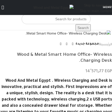
Skip to navigation
MENU
Skip to main content
Click to enlarge
Search
الرئيسية
مجموعة جديدة
Wood & Metal Smart Home Office- Wireless
Charging Desk.
14٬571٫77
EGP
Wood And Metal Egypt . Wireless Charging and Desk is
innovative, practical and stylish. First impressions are of
a unique, stylish, design. The reality is a desk that it is
packed with technology, wireless charging,2 x USB ports
and also a concealed drawer ideal for storage. Whether