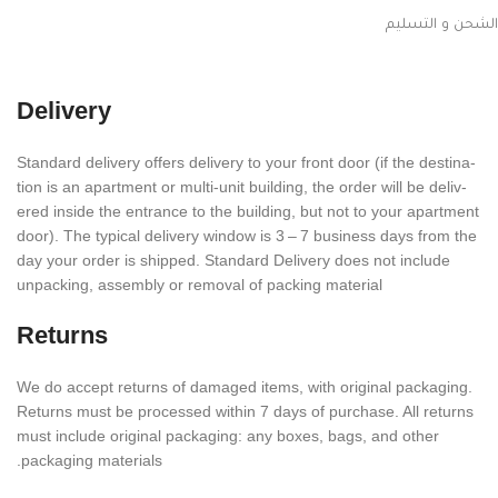
الشحن و التسليم
Delivery
Stan­dard deliv­ery offers deliv­ery to your front door (if the desti­na­
tion is an apart­ment or multi-unit build­ing, the order will be deliv­
ered inside the entrance to the build­ing, but not to your apart­ment
door). The typical deliv­ery window is 3 – 7 busi­ness days from the
day your order is shipped. Stan­dard Deliv­ery does not include
unpack­ing, assem­bly or removal of packing material
Returns
We do accept returns of damaged items, with orig­i­nal pack­ag­ing.
Returns must be processed within
7
days of purchase. All returns
must include orig­i­nal pack­ag­ing: any boxes, bags, and other
packaging materials.