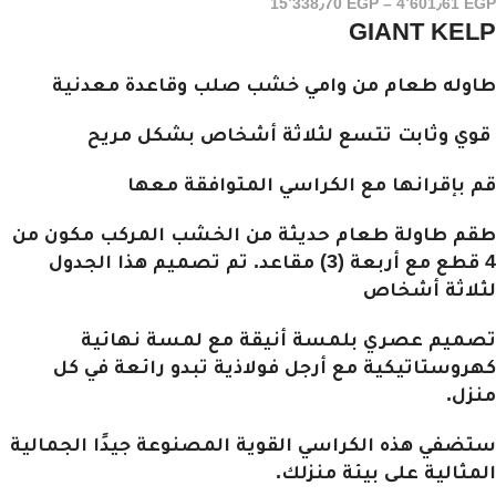
15٬338٫70
EGP
–
4٬601٫61
EGP
GIANT KELP
طاوله طعام من وامي خشب صلب وقاعدة معدنية
قوي وثابت تتسع لثلاثة أشخاص بشكل مريح
قم بإقرانها مع الكراسي المتوافقة معها
طقم طاولة طعام حديثة من الخشب المركب مكون من
4 قطع مع أربعة (3) مقاعد. تم تصميم هذا الجدول
لثلاثة أشخاص
تصميم عصري بلمسة أنيقة مع لمسة نهائية
كهروستاتيكية مع أرجل فولاذية تبدو رائعة في كل
منزل.
ستضفي هذه الكراسي القوية المصنوعة جيدًا الجمالية
المثالية على بيئة منزلك.