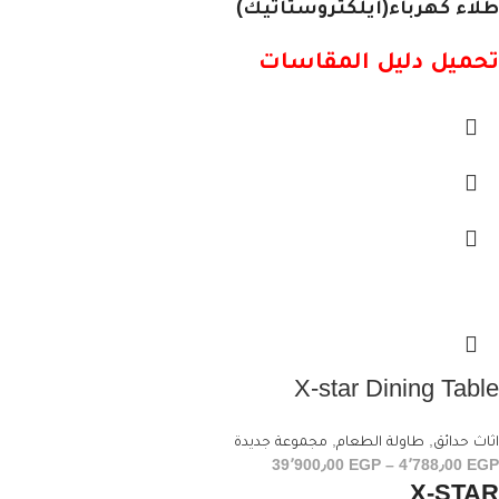
طلاء كهرباء(ايلكتروستاتيك)
تحميل دليل المقاسات
X-star Dining Table
اثاث حدائق
,
طاولة الطعام
,
مجموعة جديدة
39٬900٫00
EGP
–
4٬788٫00
EGP
X-STAR