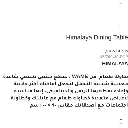
Himalaya Dining Table
طاولة الطعام
35٬790٫30
EGP
HIMALAYA
طاولة طعام من WAME ، سطح خشبي طبيعي بقاعدة
معدنية شديدة التحمل لتجعل أماكنك أكثر جاذبية
وإفادة بمظهرها الريفي والديناميكي. إنها مناسبة
لأغراض متعددة كطاولة طعام مع عائلتك وكطاولة
اجتماعات مع أصدقائك مقاس ٩٠ × ٢٠٠ سم