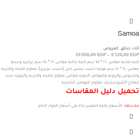
Samoa
اثاث حدائق
,
العروض
25٬650٫00
EGP
–
9٬120٫00
EGP
كنبه ثلاثية مقاس ٢١٠ * ٧٥ سم كنبه ثنائية مقاس ١٦٠ * ٧٥ سم ترابيزه وسط
مقاس ١٤٠ * ٧٠ سم فوتيه خشب بيتش باين (خشب عزيزي) مقاوم للمياه والاتربه
والخدوش والرتوبه والعوامل الجويه قماش مقاوم للمياه والاتربه والرتوبه حديد
معالج الكتروستتيك مقاوم للعوامل الخارجيه
تحميل دليل المقاسات
ملاحظة
: الأسعار قابلة للتغيير بناءً على أسعار المواد الخام