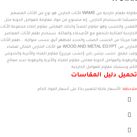
طاولة طعام خارجية من WAME الأثاث الخارجي هو نوع من الأثاث المصمم
خصيصًا للاستخدام الخارجي. إنه مصنوع من مواد مقاومة للعوامل الجوية مثل
المعدن والخشب وهو مقاوم للصدأ وكذلك القماش مقاوم للماء مجموعة الأثاث
الخارجية المثالية للتجمع مع الأصدقاء والعائلة. يستخدم طقم الأثاث المعاصر
هذا مزيجًا من الخشب الصلب والحديد لمظهر أنيق بنسب متوازنة. ، طقم الأثاث
الخارجي من WOOD AND METAL EGYPT هو الأثاث الخارجي المثالي لقضاء
وقت ممتع. خشب بيتش باين (خشب عزيزي) مقاوم للمياه والأتربة والخدوش
والرطوبة والعوامل الجوية قماش مقاوم للمياه والأتربة والرطوبة حديد معالج
الكتر وستتيك مقاوم للعوامل الخارجية
تحميل دليل المقاسات
ملاحظة
: الأسعار قابلة للتغيير بناءً على أسعار المواد الخام