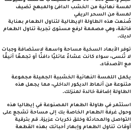
لمسة نهائية من الخشب الدافئ والمبهج تضيف
لمسة من السحر الريفي
صُنعت هذه الطاولة الإيطالية لتناول الطعام بعناية
فائقة، وهي مصممة لرفع مستوى تجربة تناول الطعام
لديك.
توفر الأبعاد السخية مساحة واسعة لاستضافة وجبات
لا تُنسى، سواء كانت عشاءً عائليًا دافئًا أو تجمعًا أنيقًا
مع الأصدقاء.
يكمل اللمسة النهائية الخشبية الجميلة مجموعة
متنوعة من أنماط الديكور الداخلي، مما يجعل هذه
الطاولة إضافة خالدة لمنزلك.
استثمر في طاولة الطعام المصنوعة في إيطاليا هذه
وحول غرفة الطعام الخاصة بك إلى مساحة تشجع على
التواصل والمحادثة وخلق ذكريات عزيزة. قم بترقية
أوقات تناول الطعام وإبهار أحبائك بهذه القطعة