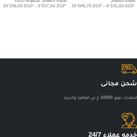
طاولة الطعام
طاولة الطعام
,
مجموعة جديدة
25٬308٫00
EGP
–
5٬557٫50
EGP
25٬008٫75
EGP
–
6٬335٫55
EGP
شحن مجانى
للطلبات فوق 10000 ج في القاهرة والجيزة
خدمه عملاء 24/7