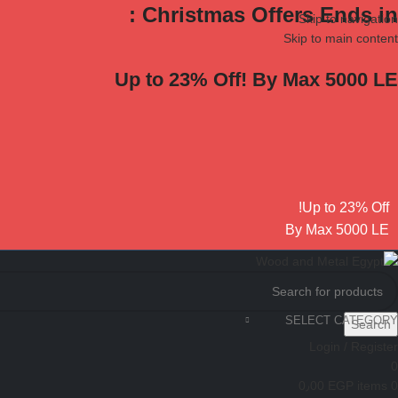
Christmas Offers Ends in :
Skip to navigation
Skip to main content
Up to 23% Off! By Max 5000 LE
Up to 23% Off!
By Max 5000 LE
SELECT CATEGORY
Search
Login / Register
0
0٫00
EGP
items
0