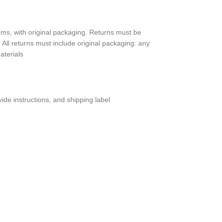
, with orig­i­nal pack­ag­ing. Returns must be
ll returns must include orig­i­nal pack­ag­ing: any
terials.
ide instruc­tions, and shipping label.