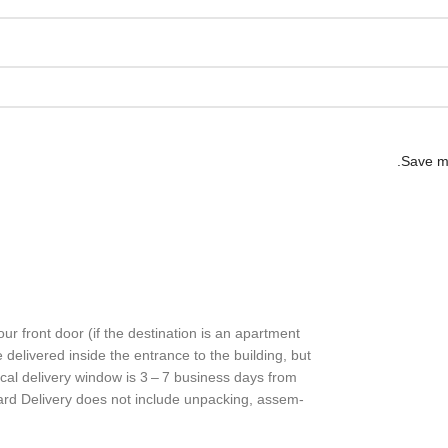
Save my
our front door (if the desti­na­tion is an apart­ment
be deliv­ered inside the entrance to the build­ing, but
cal deliv­ery window is 3 – 7 busi­ness days from
ard Deliv­ery does not include unpack­ing, assem­