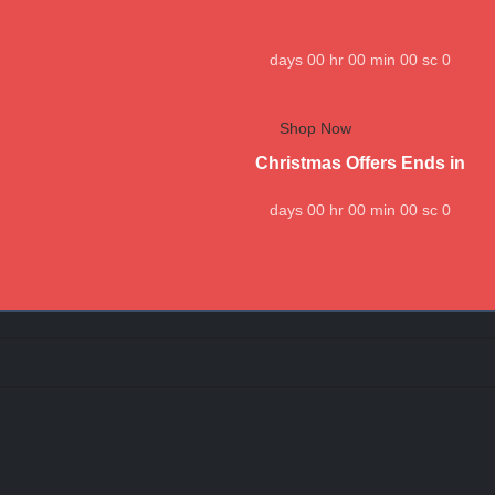
days
00
hr
00
min
00
sc
0
Shop Now
Christmas Offers Ends in
days
00
hr
00
min
00
sc
0