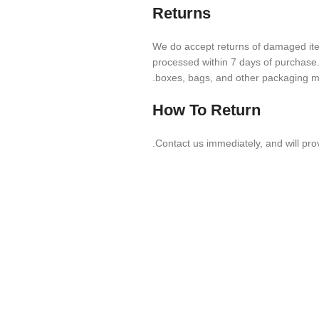
Returns
We do accept returns of damaged items
processed within
7
days of purchase. A
boxes, bags, and other packaging ma
How To Return
Contact us imme­di­ately, and will prov