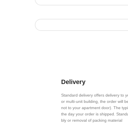
Delivery
Stan­dard deliv­ery offers deliv­ery to y
or multi-unit build­ing, the order will 
not to your apart­ment door). The typi
the day your order is shipped. Stan­d
bly or removal of packing material