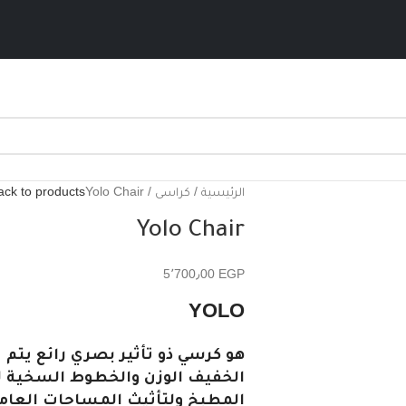
الرئيسية
كراسى
Yolo Chair
ack to products
Yolo Chair
5٬700٫00
EGP
YOLO
هو كرسي ذو تأثير بصري رائع يتم تو
الخفيف الوزن والخطوط السخية لل
المطبخ ولتأثيث المساحات العامة