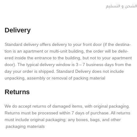
الشحن و التسليم
Delivery
Stan­dard deliv­ery offers deliv­ery to your front door (if the desti­na­
tion is an apart­ment or multi-unit build­ing, the order will be deliv­
ered inside the entrance to the build­ing, but not to your apart­ment
door). The typical deliv­ery window is 3 – 7 busi­ness days from the
day your order is shipped. Stan­dard Deliv­ery does not include
unpack­ing, assem­bly or removal of packing material
Returns
We do accept returns of damaged items, with orig­i­nal pack­ag­ing.
Returns must be processed within
7
days of purchase. All returns
must include orig­i­nal pack­ag­ing: any boxes, bags, and other
packaging materials.