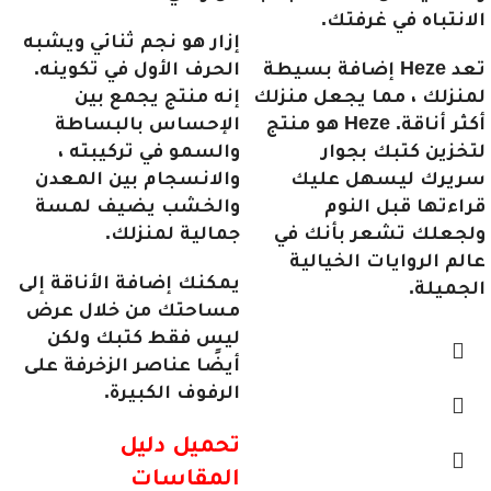
الانتباه في غرفتك.
إزار هو نجم ثنائي ويشبه
تعد Heze إضافة بسيطة
الحرف الأول في تكوينه.
لمنزلك ، مما يجعل منزلك
إنه منتج يجمع بين
أكثر أناقة. Heze هو منتج
الإحساس بالبساطة
لتخزين كتبك بجوار
والسمو في تركيبته ،
سريرك ليسهل عليك
والانسجام بين المعدن
قراءتها قبل النوم
والخشب يضيف لمسة
ولجعلك تشعر بأنك في
جمالية لمنزلك.
عالم الروايات الخيالية
يمكنك إضافة الأناقة إلى
الجميلة.
مساحتك من خلال عرض
ليس فقط كتبك ولكن
أيضًا عناصر الزخرفة على
الرفوف الكبيرة.
تحميل دليل
المقاسات