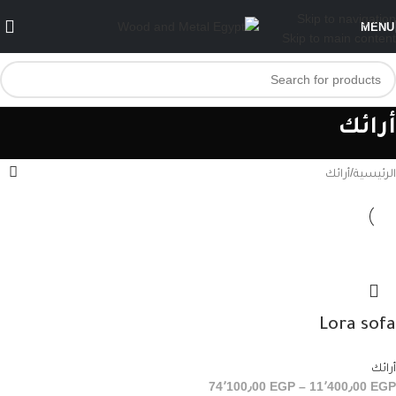
Skip to navigation
MENU
Skip to main content
أرائك
الرئيسية
أرائك
Lora sofa
أرائك
74٬100٫00
EGP
–
11٬400٫00
EGP