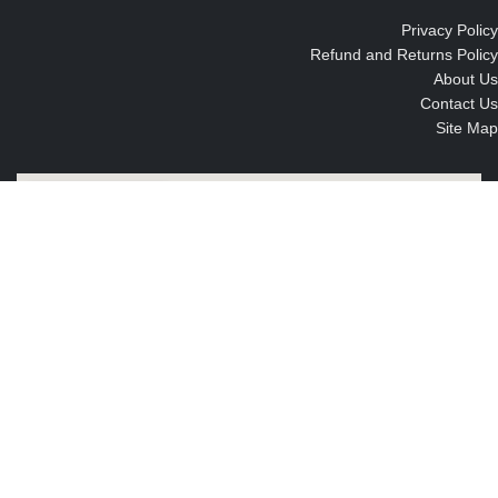
Privacy Policy
Refund and Returns Policy
About Us
Contact Us
Site Map
جميع الحقوق محفوظه
2022
Wood And Metal Egypt