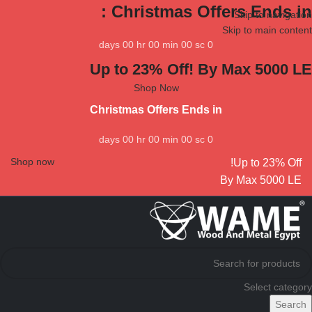
Christmas Offers Ends in :
Skip to navigation
Skip to main content
days
00
hr
00
min
00
sc
0
Up to 23% Off! By Max 5000 LE
Shop Now
Christmas Offers Ends in
days
00
hr
00
min
00
sc
0
Shop now
Up to 23% Off!
By Max 5000 LE
Select category
Search